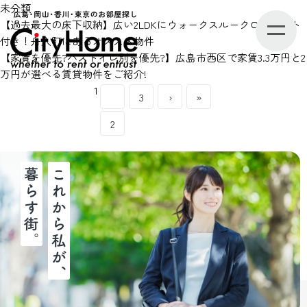
未分類
【過去最大の床下収納】広い2LDKにウォークスルークローゼット
付き！舟入町にあるオススメ物件
【家賃を優先?バストイレ別を優先?】広島市西区で家賃3.3万円と2
万円が選べる賃貸物件をご紹介!
1
3
›
»
2