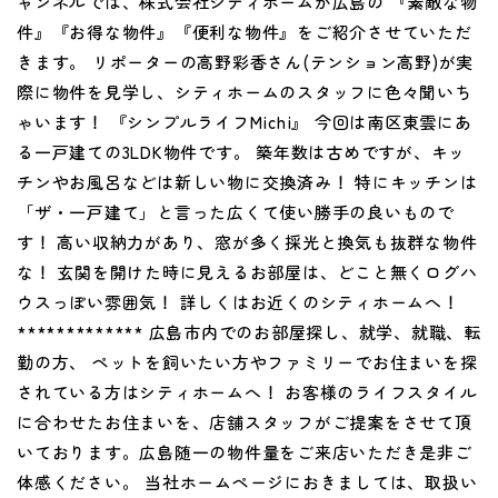
ャンネルでは、株式会社シティホームが広島の 『素敵な物
件』『お得な物件』『便利な物件』をご紹介させていただ
きます。 リポーターの高野彩香さん(テンション高野)が実
際に物件を見学し、シティホームのスタッフに色々聞いち
ゃいます！ 『シンプルライフMichi』 今回は南区東雲にあ
る一戸建ての3LDK物件です。 築年数は古めですが、キッ
チンやお風呂などは新しい物に交換済み！ 特にキッチンは
「ザ・一戸建て」と言った広くて使い勝手の良いもので
す！ 高い収納力があり、窓が多く採光と換気も抜群な物件
な！ 玄関を開けた時に見えるお部屋は、どこと無くログハ
ウスっぽい雰囲気！ 詳しくはお近くのシティホームへ！
************* 広島市内でのお部屋探し、就学、就職、転
勤の方、 ペットを飼いたい方やファミリーでお住まいを探
されている方はシティホームへ！ お客様のライフスタイル
に合わせたお住まいを、店舗スタッフがご提案をさせて頂
いております。広島随一の物件量をご来店いただき是非ご
体感ください。 当社ホームページにおきましては、取扱い