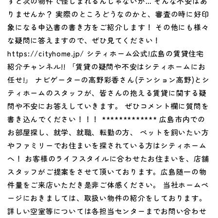
すと次の物件で怪しまれるんじゃないか… そんな不安はあ
りませんか？ 実際のところどうなのかと、審査の時に好印
象になる申込書の書き方をご紹介します！ その他にも様々
な疑問に答えますので、ぜひ見てください！
https://cityhome.jp/ シティホーム公式!広島の賃貸住宅
紹介チャンネル!! 「賃貸の疑問や不安はシティホームにお
任せ!」 ナビゲーターの高野彩香さん(テンション高野)とシ
ティホームのスタッフが、皆さんの抱える賃貸に関する疑
問や不安にお答えしていきます。 ぜひコメント欄に質問を
書き込んでください！！！ ************* 広島市内での
お部屋探し、就学、就職、転勤の方、 ペットを飼いたい方
やファミリーでお住まいを探されている方はシティホーム
へ！ お客様のライフスタイルに合わせたお住まいを、店舗
スタッフがご提案をさせて頂いております。広島随一の物
件量をご来店いただき是非ご体感ください。 当社ホームペ
ージにおきましては、取扱い物件の紹介をしております。
詳しい空室等については各担当センターまでお問い合わせ