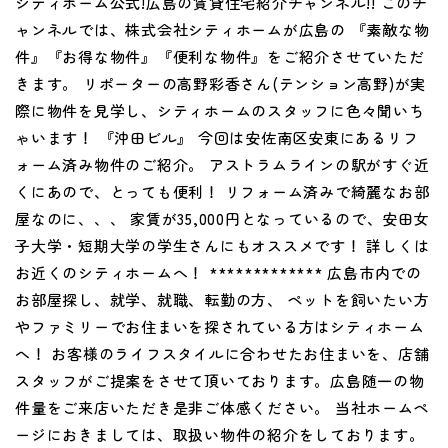
シティホーム公式!広島の賃貸住宅紹介チャンネル!! このチ
ャンネルでは、株式会社シティホームが広島の 『素敵な物
件』『お得な物件』『便利な物件』をご紹介させていただ
きます。 リポーターの高野彩香さん(テンション高野)が実
際に物件を見学し、シティホームのスタッフに色々聞いち
ゃいます！ 『沖田ビル』 今回は安佐南区安東にあるリフ
ォーム済み物件のご紹介。 アストラムラインの駅がすぐ近
くにあので、とっても便利！ リフォーム済みで綺麗なお部
屋なのに、、、 家賃が35,000円となっているので、安田女
子大学・短期大学の学生さんにもオススメです！ 詳しくは
お近くのシティホームへ！ ************* 広島市内での
お部屋探し、就学、就職、転勤の方、 ペットを飼いたい方
やファミリーでお住まいを探されている方はシティホーム
へ！ お客様のライフスタイルに合わせたお住まいを、店舗
スタッフがご提案をさせて頂いております。広島随一の物
件量をご来店いただき是非ご体感ください。 当社ホームペ
ージにおきましては、取扱い物件の紹介をしております。