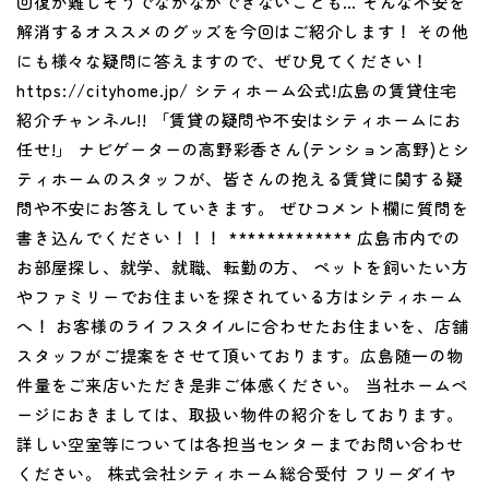
回復が難しそうでなかなかできないことも… そんな不安を
解消するオススメのグッズを今回はご紹介します！ その他
にも様々な疑問に答えますので、ぜひ見てください！
https://cityhome.jp/ シティホーム公式!広島の賃貸住宅
紹介チャンネル!! 「賃貸の疑問や不安はシティホームにお
任せ!」 ナビゲーターの高野彩香さん(テンション高野)とシ
ティホームのスタッフが、皆さんの抱える賃貸に関する疑
問や不安にお答えしていきます。 ぜひコメント欄に質問を
書き込んでください！！！ ************* 広島市内での
お部屋探し、就学、就職、転勤の方、 ペットを飼いたい方
やファミリーでお住まいを探されている方はシティホーム
へ！ お客様のライフスタイルに合わせたお住まいを、店舗
スタッフがご提案をさせて頂いております。広島随一の物
件量をご来店いただき是非ご体感ください。 当社ホームペ
ージにおきましては、取扱い物件の紹介をしております。
詳しい空室等については各担当センターまでお問い合わせ
ください。 株式会社シティホーム総合受付 フリーダイヤ