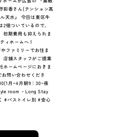
ィホームが広島の 『素敵
野彩香さん(テンション高
ル天水』 今回は東区牛
は2個ついているので、
、初期費用も抑えられま
シティホームへ！
い方やファミリーでお住ま
、店舗スタッフがご提案
社ホームページにおきま
でお問い合わせくださ
0(1月~4月朝9：30~夜
room ・Long Stay
治山大学近く #バストイレ別 #安心