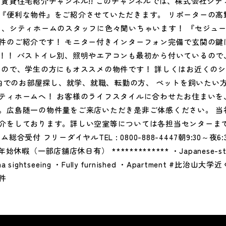
の賃貸住宅紹介チャンネル!! このチャンネルでは、株式会社シテ
『便利な物件』をご紹介させていただきます。 リポーターの高
し、シティホームのスタッフに色々聞いちゃいます！ 『セジュー
件のご紹介です！ モニター付きインターフォン完備で玄関の鍵
！！ バストイレ別、照明やエアコンも最初から付いているので
いので、学生の方にもオススメの物件です！ 詳しくはお近くの
* 広島市内でのお部屋探し、就学、就職、転勤の方、 ペットを飼いた
ティホームへ！ お客様のライフスタイルに合わせたお住まいを
。広島随一の物件量をご来店いただき是非ご体感ください。 当
介をしております。詳しい空室等については各担当センターま
受付 フリーダイヤルTEL : 0800-888-4447朝9:30～夜6:3
暇（一部店舗店休日有） ************* ・Japanese-style 
hima sightseeing ・Fully furnished ・Apartment #比
件