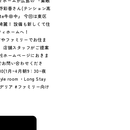
ィホームが広島の 『素敵
野彩香さん(テンション高
te牛田中』 今回は東区
綺麗！ 設備も新しくて住
ティホームへ！
い方やファミリーでお住ま
、店舗スタッフがご提案
社ホームページにおきま
でお問い合わせくださ
0(1月~4月朝9：30~夜
room ・Long Stay
DK #シャンデリア #ファミリー向け