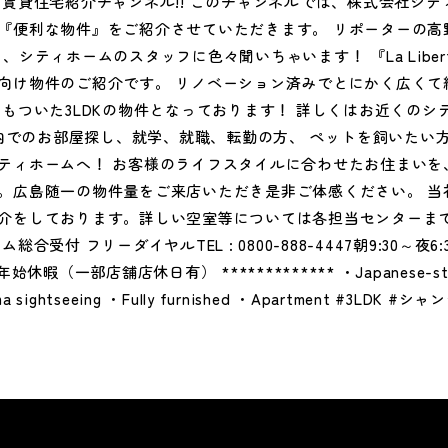
の賃貸住宅紹介チャンネル!! このチャンネルでは、株式会社シテ
『便利な物件』をご紹介させていただきます。 リポーターの高
、シティホームのスタッフに色々聞いちゃいます！ 『La Liber
向け物件のご紹介です。 リノベーション済みでとにかく広くて
アもついた3LDKの物件となっております！ 詳しくはお近くのシ
* 広島市内でのお部屋探し、就学、就職、転勤の方、 ペットを飼いた
ティホームへ！ お客様のライフスタイルに合わせたお住まいを
。広島随一の物件量をご来店いただき是非ご体感ください。 当
介をしております。詳しい空室等については各担当センターま
受付 フリーダイヤルTEL : 0800-888-4447朝9:30～夜6:3
暇（一部店舗店休日有） ************* ・Japanese-style 
hima sightseeing ・Fully furnished ・Apartment #3L