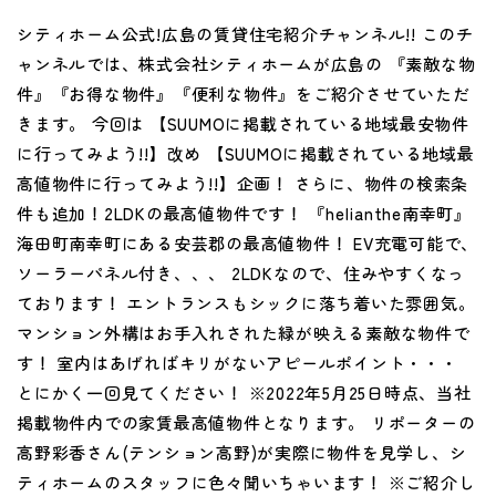
シティホーム公式!広島の賃貸住宅紹介チャンネル!! このチ
ャンネルでは、株式会社シティホームが広島の 『素敵な物
件』『お得な物件』『便利な物件』をご紹介させていただ
きます。 今回は 【SUUMOに掲載されている地域最安物件
に行ってみよう!!】改め 【SUUMOに掲載されている地域最
高値物件に行ってみよう!!】企画！ さらに、物件の検索条
件も追加！2LDKの最高値物件です！ 『helianthe南幸町』
海田町南幸町にある安芸郡の最高値物件！ EV充電可能で、
ソーラーパネル付き、、、 2LDKなので、住みやすくなっ
ております！ エントランスもシックに落ち着いた雰囲気。
マンション外構はお手入れされた緑が映える素敵な物件で
す！ 室内はあげればキリがないアピールポイント・・・
とにかく一回見てください！ ※2022年5月25日時点、当社
掲載物件内での家賃最高値物件となります。 リポーターの
高野彩香さん(テンション高野)が実際に物件を見学し、シ
ティホームのスタッフに色々聞いちゃいます！ ※ご紹介し