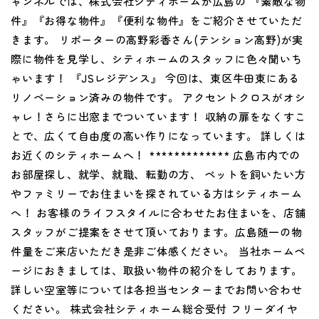
ャンネルでは、株式会社シティホームが広島の 『素敵な物
件』『お得な物件』『便利な物件』をご紹介させていただ
きます。 リポーターの高野彩香さん(テンション高野)が実
際に物件を見学し、シティホームのスタッフに色々聞いち
ゃいます！ 『JSレジデンス』 今回は、東区牛田東にある
リノベーション済みの物件です。 アクセントクロスがオシ
ャレ！さらに出窓までついています！ 収納の扉をなくすこ
とで、広くて自由度の高い作りになっています。 詳しくは
お近くのシティホームへ！ ************* 広島市内での
お部屋探し、就学、就職、転勤の方、 ペットを飼いたい方
やファミリーでお住まいを探されている方はシティホーム
へ！ お客様のライフスタイルに合わせたお住まいを、店舗
スタッフがご提案をさせて頂いております。広島随一の物
件量をご来店いただき是非ご体感ください。 当社ホームペ
ージにおきましては、取扱い物件の紹介をしております。
詳しい空室等については各担当センターまでお問い合わせ
ください。 株式会社シティホーム総合受付 フリーダイヤ