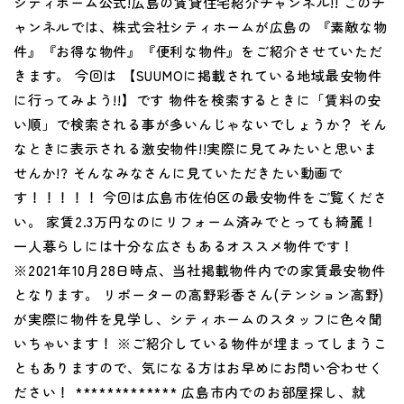
シティホーム公式!広島の賃貸住宅紹介チャンネル!! このチ
ャンネルでは、株式会社シティホームが広島の 『素敵な物
件』『お得な物件』『便利な物件』をご紹介させていただ
きます。 今回は 【SUUMOに掲載されている地域最安物件
に行ってみよう!!】です 物件を検索するときに「賃料の安
い順」で検索される事が多いんじゃないでしょうか？ そん
なときに表示される激安物件!!実際に見てみたいと思いま
せんか!? そんなみなさんに見ていただきたい動画で
す！！！！！ 今回は広島市佐伯区の最安物件をご覧くださ
い。 家賃2.3万円なのにリフォーム済みでとっても綺麗！
一人暮らしには十分な広さもあるオススメ物件です！
※2021年10月28日時点、当社掲載物件内での家賃最安物件
となります。 リポーターの高野彩香さん(テンション高野)
が実際に物件を見学し、シティホームのスタッフに色々聞
いちゃいます！ ※ご紹介している物件が埋まってしまうこ
ともありますので、気になる方はお早めにお問い合わせく
ださい！ ************* 広島市内でのお部屋探し、就