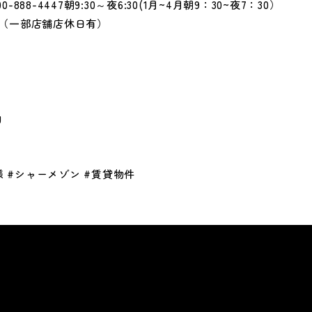
0-888-4447朝9:30～夜6:30(1月~4月朝9：30~夜7：30）
（一部店舗店休日有）
g
様 #シャーメゾン #賃貸物件