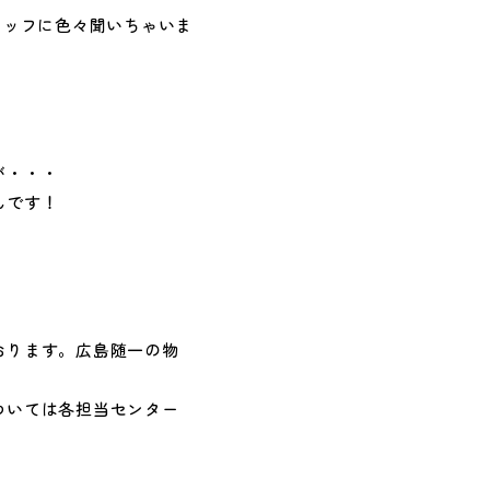
タッフに色々聞いちゃいま
が・・・
んです！
おります。広島随一の物
ついては各担当センター