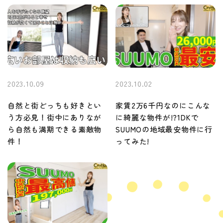
2023.10.09
2023.10.02
自然と街どっちも好きとい
家賃2万6千円なのにこんな
う方必見！街中にありなが
に綺麗な物件が!?1DKで
ら自然も満期できる素敵物
SUUMOの地域最安物件に行
件！
ってみた!