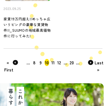
2023.09.25
家賃19万円超え!!めっちゃ広
いリビングの豪華な賃貸物
件!!_SUUMOの地域最高値物
件に行ってみた!
«
...
8
9
10
11
12
...
20
...
Last
First
»