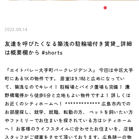
2023.09.14
友達を呼びたくなる築浅の駐輪場付き賃貸_詳細
は概要欄から #shorts
『エイトバレー大手町パークレジデンス』 今回は中区大手
町にある1Kの物件です。 居室は9.1帖と広めになってい
て、築浅なのでキレイ！ 駐輪場とバイク置場も完備！ 鷹
野橋電停から徒歩5分と立地もよい物件ですよ！ 詳しくは
お近くのシティホームへ！ ************* 広島市内での
お部屋探し、就学、就職、転勤の方、 ペットを飼いたい方
やファミリーでお住まいを探されている方はシティホーム
へ！ お客様のライフスタイルに合わせたお住まいを、店舗
スタッフがご提案をさせて頂いております。広島随一の物