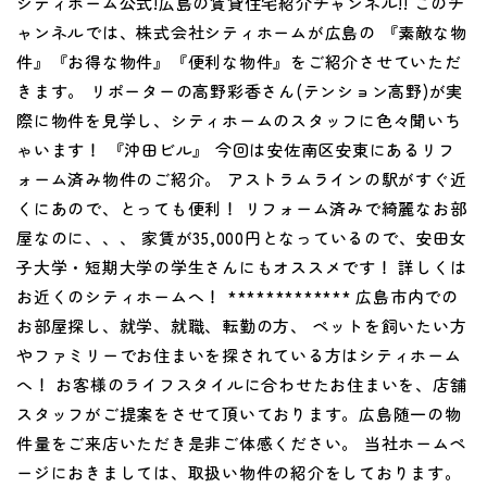
シティホーム公式!広島の賃貸住宅紹介チャンネル!! このチ
ャンネルでは、株式会社シティホームが広島の 『素敵な物
件』『お得な物件』『便利な物件』をご紹介させていただ
きます。 リポーターの高野彩香さん(テンション高野)が実
際に物件を見学し、シティホームのスタッフに色々聞いち
ゃいます！ 『沖田ビル』 今回は安佐南区安東にあるリフ
ォーム済み物件のご紹介。 アストラムラインの駅がすぐ近
くにあので、とっても便利！ リフォーム済みで綺麗なお部
屋なのに、、、 家賃が35,000円となっているので、安田女
子大学・短期大学の学生さんにもオススメです！ 詳しくは
お近くのシティホームへ！ ************* 広島市内での
お部屋探し、就学、就職、転勤の方、 ペットを飼いたい方
やファミリーでお住まいを探されている方はシティホーム
へ！ お客様のライフスタイルに合わせたお住まいを、店舗
スタッフがご提案をさせて頂いております。広島随一の物
件量をご来店いただき是非ご体感ください。 当社ホームペ
ージにおきましては、取扱い物件の紹介をしております。