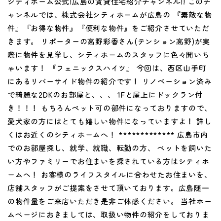
シティホーム公式!広島の賃貸住宅紹介チャンネル!! このチ
ャンネルでは、株式会社シティホームが広島の 『素敵な物
件』『お得な物件』『便利な物件』をご紹介させていただ
きます。 リポーターの高野彩香さん(テンション高野)が実
際に物件を見学し、シティホームのスタッフに色々聞いち
ゃいます！ 『フェニックスハイツ』 今回は、西区山手町
にあるリバーサイド物件の紹介です！ リノベーション済み
で綺麗な2DKのお部屋と、、、 1Fと屋上にドックラン付
き！！！ もちろんペット可の部件になっておりますので、
愛犬家の方にはとても嬉しい物件になっていますよ！ 詳し
くはお近くのシティホームへ！ ************* 広島市内
でのお部屋探し、就学、就職、転勤の方、 ペットを飼いた
い方やファミリーでお住まいを探されている方はシティホ
ームへ！ お客様のライフスタイルに合わせたお住まいを、
店舗スタッフがご提案をさせて頂いております。広島随一
の物件量をご来店いただき是非ご体感ください。 当社ホー
ムページにおきましては、取扱い物件の紹介をしておりま