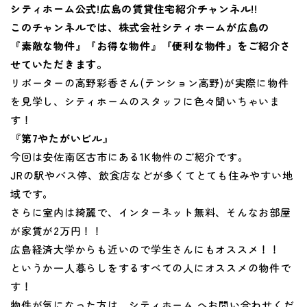
シティホーム公式!広島の賃貸住宅紹介チャンネル!!
このチャンネルでは、株式会社シティホームが広島の
『素敵な物件』『お得な物件』『便利な物件』をご紹介さ
せていただきます。
リポーターの高野彩香さん(テンション高野)が実際に物件
を見学し、シティホームのスタッフに色々聞いちゃいま
す！
『
第7やたがいビル
』
今回は安佐南区古市にある1K物件のご紹介です。
JRの駅やバス停、飲食店などが多くてとても住みやすい地
域です。
さらに室内は綺麗で、インターネット無料、そんなお部屋
が家賃が2万円！！
広島経済大学からも近いので学生さんにもオススメ！！
というか一人暮らしをするすべての人にオススメの物件で
す！
物件が気になった方は、シティホーム へお問い合わせくだ